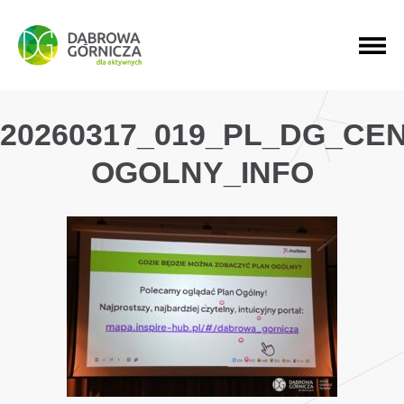
PRZEJDŹ DO MENU GŁÓWNEGO
PRZEJDŹ DO WYSZUKIWARKI
PRZEJDŹ DO TREŚCI
20260317_019_PL_DG_CE
OGOLNY_INFO