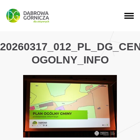
PRZEJDŹ DO MENU GŁÓWNEGO
PRZEJDŹ DO WYSZUKIWARKI
PRZEJDŹ DO TREŚCI
20260317_012_PL_DG_CE
OGOLNY_INFO