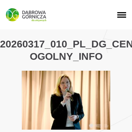
PRZEJDŹ DO MENU GŁÓWNEGO
PRZEJDŹ DO WYSZUKIWARKI
PRZEJDŹ DO TREŚCI
20260317_010_PL_DG_CE
OGOLNY_INFO