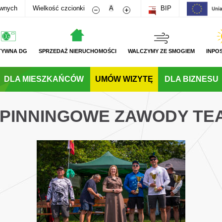
Zmniejsz rozmiar czcionki
Zwiększ rozmiar czcionki
awnych
Wielkość czcionki
A
BIP
TYWNA DG
SPRZEDAŻ NIERUCHOMOŚCI
WALCZYMY ZE SMOGIEM
INPO
DLA MIESZKAŃCÓW
UMÓW WIZYTĘ
DLA BIZNESU
 SPINNINGOWE ZAWODY T