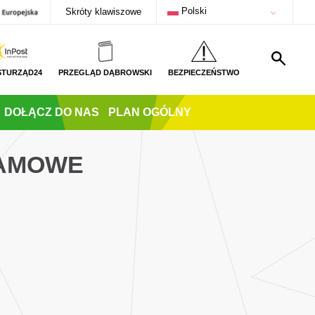
Polski
Skróty klawiszowe
STURZĄD24
PRZEGLĄD DĄBROWSKI
BEZPIECZEŃSTWO
DOŁĄCZ DO NAS
PLAN OGÓLNY
EAMOWE