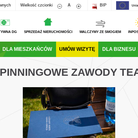
Zmniejsz rozmiar czcionki
Zwiększ rozmiar czcionki
awnych
Wielkość czcionki
A
BIP
TYWNA DG
SPRZEDAŻ NIERUCHOMOŚCI
WALCZYMY ZE SMOGIEM
INPO
DLA MIESZKAŃCÓW
UMÓW WIZYTĘ
DLA BIZNESU
 SPINNINGOWE ZAWODY T