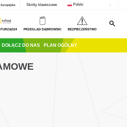
Polski
Skróty klawiszowe
STURZĄD24
PRZEGLĄD DĄBROWSKI
BEZPIECZEŃSTWO
DOŁĄCZ DO NAS
PLAN OGÓLNY
EAMOWE