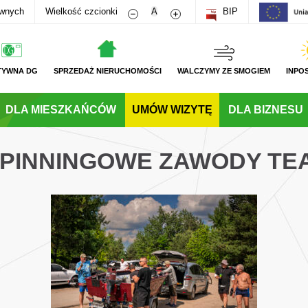
Zmniejsz rozmiar czcionki
Zwiększ rozmiar czcionki
awnych
Wielkość czcionki
A
BIP
TYWNA DG
SPRZEDAŻ NIERUCHOMOŚCI
WALCZYMY ZE SMOGIEM
INPO
DLA MIESZKAŃCÓW
UMÓW WIZYTĘ
DLA BIZNESU
 SPINNINGOWE ZAWODY T