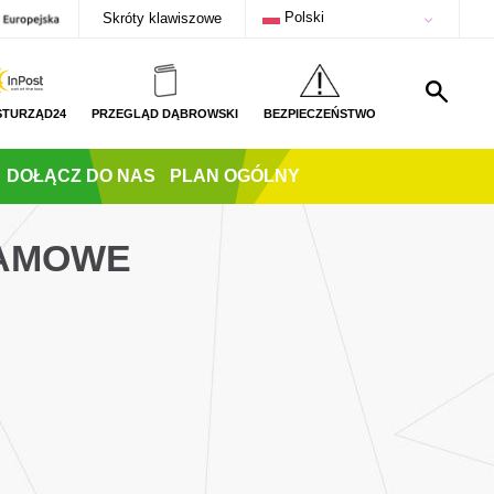
Polski
Skróty klawiszowe
STURZĄD24
PRZEGLĄD DĄBROWSKI
BEZPIECZEŃSTWO
DOŁĄCZ DO NAS
PLAN OGÓLNY
EAMOWE