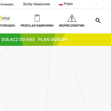
Polski
Skróty klawiszowe
STURZĄD24
PRZEGLĄD DĄBROWSKI
BEZPIECZEŃSTWO
DOŁĄCZ DO NAS
PLAN OGÓLNY