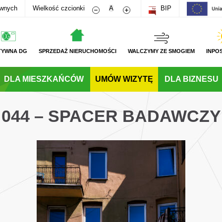
Zmniejsz rozmiar czcionki
Zwiększ rozmiar czcionki
awnych
Wielkość czcionki
A
BIP
TYWNA DG
SPRZEDAŻ NIERUCHOMOŚCI
WALCZYMY ZE SMOGIEM
INPO
DLA MIESZKAŃCÓW
UMÓW WIZYTĘ
DLA BIZNESU
044 – SPACER BADAWCZY