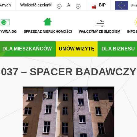
Zmniejsz rozmiar czcionki
Zwiększ rozmiar czcionki
awnych
Wielkość czcionki
A
BIP
TYWNA DG
SPRZEDAŻ NIERUCHOMOŚCI
WALCZYMY ZE SMOGIEM
INPO
DLA MIESZKAŃCÓW
UMÓW WIZYTĘ
DLA BIZNESU
037 – SPACER BADAWCZY