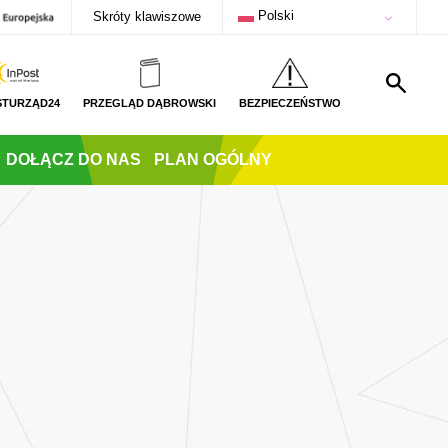
Polski
Skróty klawiszowe
STURZĄD24
PRZEGLĄD DĄBROWSKI
BEZPIECZEŃSTWO
DOŁĄCZ DO NAS
PLAN OGÓLNY