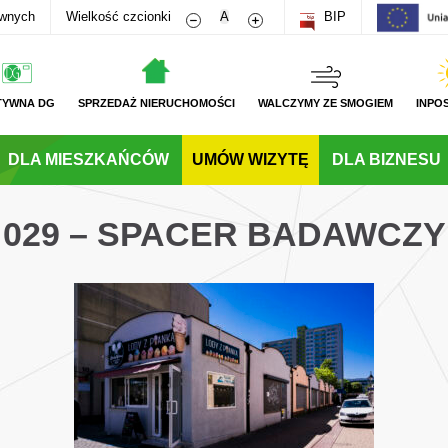
Zmniejsz rozmiar czcionki
Zwiększ rozmiar czcionki
awnych
Wielkość czcionki
A
BIP
TYWNA DG
SPRZEDAŻ NIERUCHOMOŚCI
WALCZYMY ZE SMOGIEM
INPO
DLA MIESZKAŃCÓW
UMÓW WIZYTĘ
DLA BIZNESU
029 – SPACER BADAWCZY