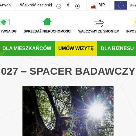
Zmniejsz rozmiar czcionki
Zwiększ rozmiar czcionki
awnych
Wielkość czcionki
A
BIP
TYWNA DG
SPRZEDAŻ NIERUCHOMOŚCI
WALCZYMY ZE SMOGIEM
INPO
DLA MIESZKAŃCÓW
UMÓW WIZYTĘ
DLA BIZNESU
027 – SPACER BADAWCZY