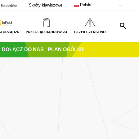
Polski
Skróty klawiszowe
STURZĄD24
PRZEGLĄD DĄBROWSKI
BEZPIECZEŃSTWO
DOŁĄCZ DO NAS
PLAN OGÓLNY