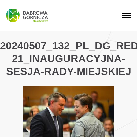
PRZEJDŹ DO MENU GŁÓWNEGO
PRZEJDŹ DO WYSZUKIWARKI
PRZEJDŹ DO TREŚCI
20240507_132_PL_DG_RE
21_INAUGURACYJNA-
SESJA-RADY-MIEJSKIEJ