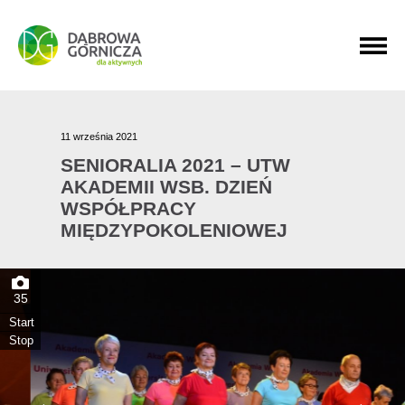
PRZEJDŹ DO MENU GŁÓWNEGO
PRZEJDŹ DO WYSZUKIWARKI
PRZEJDŹ DO TREŚCI
11 września 2021
SENIORALIA 2021 – UTW
AKADEMII WSB. DZIEŃ
WSPÓŁPRACY
MIĘDZYPOKOLENIOWEJ
35
Start
Stop