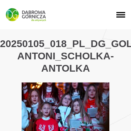
PRZEJDŹ DO MENU GŁÓWNEGO
PRZEJDŹ DO WYSZUKIWARKI
PRZEJDŹ DO TREŚCI
20250105_018_PL_DG_GO
ANTONI_SCHOLKA-
ANTOLKA