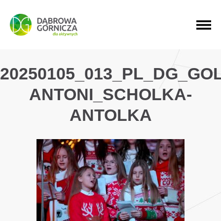
PRZEJDŹ DO MENU GŁÓWNEGO
PRZEJDŹ DO WYSZUKIWARKI
PRZEJDŹ DO TREŚCI
20250105_013_PL_DG_GO
ANTONI_SCHOLKA-
ANTOLKA