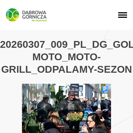
PRZEJDŹ DO MENU GŁÓWNEGO
PRZEJDŹ DO WYSZUKIWARKI
PRZEJDŹ DO TREŚCI
20260307_009_PL_DG_G
MOTO_MOTO-
GRILL_ODPALAMY-SEZON