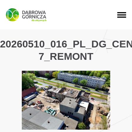
PRZEJDŹ DO MENU GŁÓWNEGO
PRZEJDŹ DO WYSZUKIWARKI
PRZEJDŹ DO TREŚCI
20260510_016_PL_DG_CE
7_REMONT