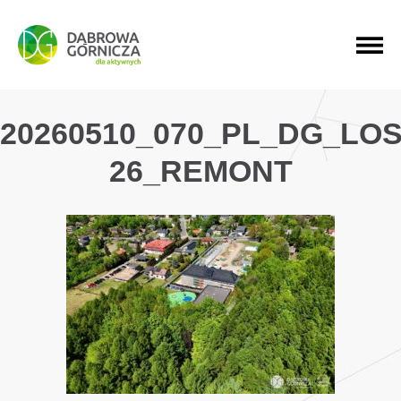
PRZEJDŹ DO MENU GŁÓWNEGO
PRZEJDŹ DO WYSZUKIWARKI
PRZEJDŹ DO TREŚCI
20260510_070_PL_DG_LOS
26_REMONT