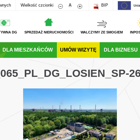
Zmniejsz rozmiar czcionki
Zwiększ rozmiar czcionki
awnych
Wielkość czcionki
A
BIP
TYWNA DG
SPRZEDAŻ NIERUCHOMOŚCI
WALCZYMY ZE SMOGIEM
INPO
DLA MIESZKAŃCÓW
UMÓW WIZYTĘ
DLA BIZNESU
_065_PL_DG_LOSIEN_SP-