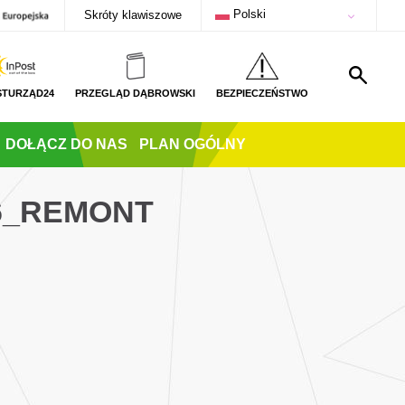
Polski
Skróty klawiszowe
STURZĄD24
PRZEGLĄD DĄBROWSKI
BEZPIECZEŃSTWO
DOŁĄCZ DO NAS
PLAN OGÓLNY
26_REMONT