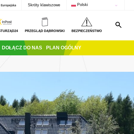
Polski
Skróty klawiszowe
STURZĄD24
PRZEGLĄD DĄBROWSKI
BEZPIECZEŃSTWO
DOŁĄCZ DO NAS
PLAN OGÓLNY