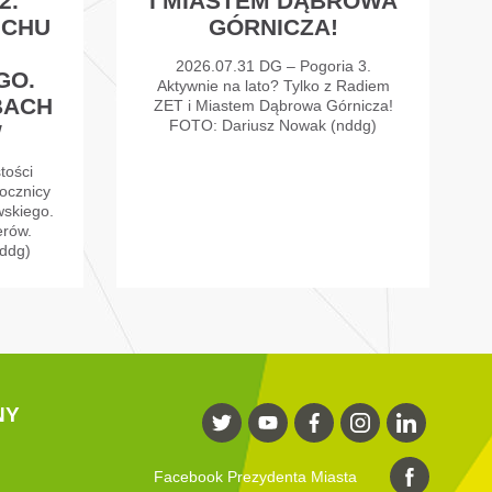
2.
I MIASTEM DĄBROWA
UCHU
GÓRNICZA!
2026.07.31 DG – Pogoria 3.
GO.
Aktywnie na lato? Tylko z Radiem
BACH
ZET i Miastem Dąbrowa Górnicza!
FOTO: Dariusz Nowak (nddg)
W
tości
ocznicy
skiego.
erów.
ddg)
NY
Facebook Prezydenta Miasta