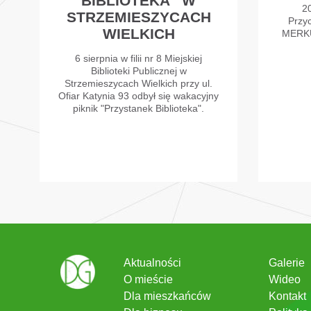
BIBLIOTEKA” W
2
STRZEMIESZYCACH
Przy
WIELKICH
MERKU
6 sierpnia w filii nr 8 Miejskiej
Biblioteki Publicznej w
Strzemieszycach Wielkich przy ul.
Ofiar Katynia 93 odbył się wakacyjny
piknik "Przystanek Biblioteka".
Aktualności
Galerie
O mieście
Wideo
Dla mieszkańców
Kontakt