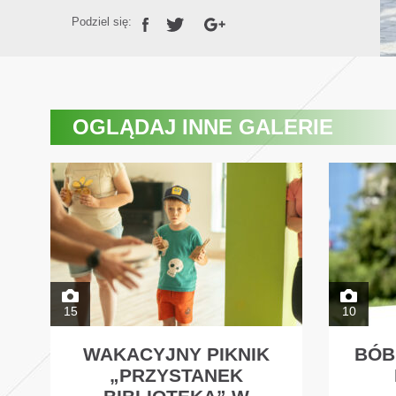
Podziel się:
OGLĄDAJ
INNE GALERIE
15
10
WAKACYJNY PIKNIK
BÓB
„PRZYSTANEK