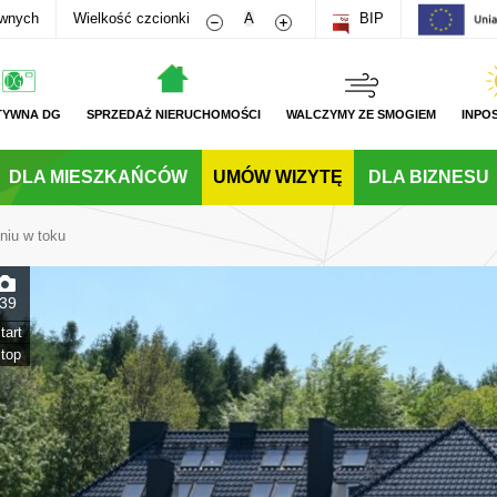
Zmniejsz rozmiar czcionki
Zwiększ rozmiar czcionki
awnych
Wielkość czcionki
A
BIP
TYWNA DG
SPRZEDAŻ NIERUCHOMOŚCI
WALCZYMY ZE SMOGIEM
INPO
DLA MIESZKAŃCÓW
UMÓW WIZYTĘ
DLA BIZNESU
niu w toku
39
tart
top