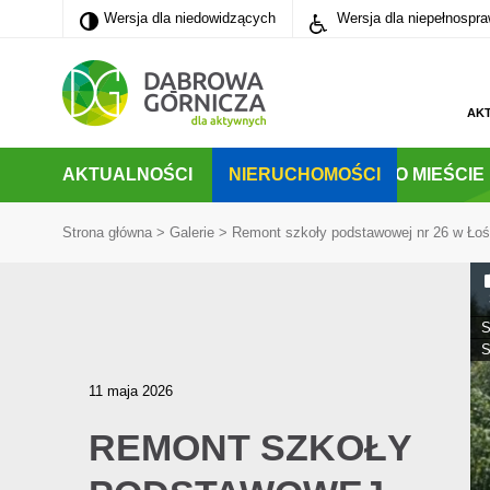
Wersja dla niedowidzących
Wersja dla niedowidzących
Wersja dla niepełnospr
PRZEJDŹ DO MENU GŁÓWNEGO
PRZEJDŹ DO WYSZUKIWARKI
PRZEJDŹ DO TREŚCI
AK
AKTUALNOŚCI
NIERUCHOMOŚCI
O MIEŚCIE
Strona główna
>
Galerie
>
Remont szkoły podstawowej nr 26 w Łoś
S
S
11 maja 2026
REMONT SZKOŁY