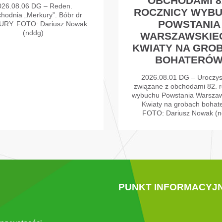
OBCHODAMI 8
026.08.06 DG – Reden.
ROCZNICY WYB
chodnia „Merkury”. Bóbr dr
POWSTANIA
RY. FOTO: Dariusz Nowak
(nddg)
WARSZAWSKIE
KWIATY NA GRO
BOHATERÓ
2026.08.01 DG – Uroczys
związane z obchodami 82. r
wybuchu Powstania Warszaw
Kwiaty na grobach bohat
FOTO: Dariusz Nowak (n
PUNKT INFORMACYJ