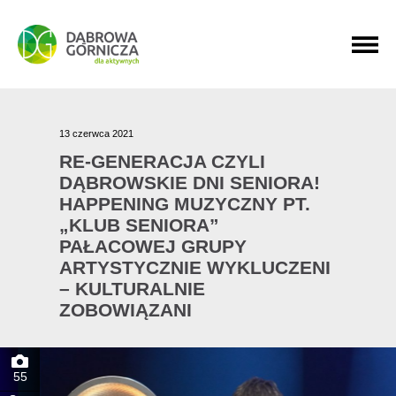
PRZEJDŹ DO MENU GŁÓWNEGO
PRZEJDŹ DO WYSZUKIWARKI
PRZEJDŹ DO TREŚCI
13 czerwca 2021
RE-GENERACJA CZYLI
DĄBROWSKIE DNI SENIORA!
HAPPENING MUZYCZNY PT.
„KLUB SENIORA”
PAŁACOWEJ GRUPY
ARTYSTYCZNIE WYKLUCZENI
– KULTURALNIE
ZOBOWIĄZANI
55