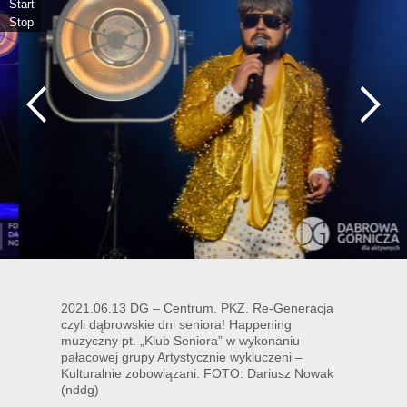
Start
Stop
2021.06.13 DG – Centrum. PKZ. Re-Generacja
czyli dąbrowskie dni seniora! Happening
muzyczny pt. „Klub Seniora” w wykonaniu
pałacowej grupy Artystycznie wykluczeni –
Kulturalnie zobowiązani. FOTO: Dariusz Nowak
(nddg)