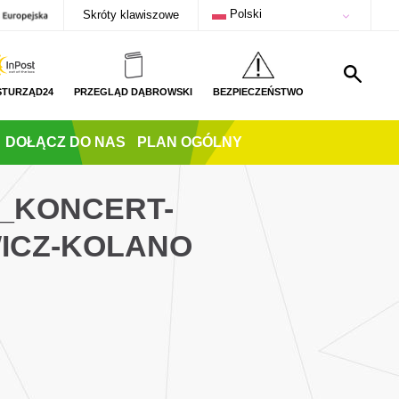
Polski
Skróty klawiszowe
STURZĄD24
PRZEGLĄD DĄBROWSKI
BEZPIECZEŃSTWO
DOŁĄCZ DO NAS
PLAN OGÓLNY
Z_KONCERT-
ICZ-KOLANO