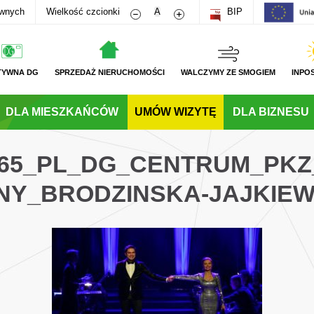
Zmniejsz rozmiar czcionki
Zwiększ rozmiar czcionki
awnych
Wielkość czcionki
A
BIP
TYWNA DG
SPRZEDAŻ NIERUCHOMOŚCI
WALCZYMY ZE SMOGIEM
INPO
DLA MIESZKAŃCÓW
UMÓW WIZYTĘ
DLA BIZNESU
065_PL_DG_CENTRUM_PK
Y_BRODZINSKA-JAJKIEW