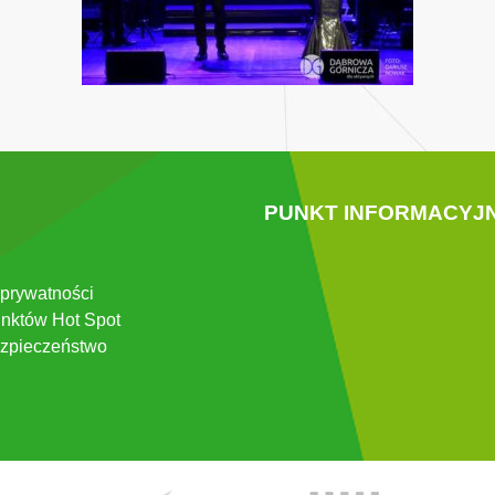
PUNKT INFORMACYJ
 prywatności
nktów Hot Spot
zpieczeństwo