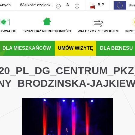
Zmniejsz rozmiar czcionki
Zwiększ rozmiar czcionki
awnych
Wielkość czcionki
A
BIP
TYWNA DG
SPRZEDAŻ NIERUCHOMOŚCI
WALCZYMY ZE SMOGIEM
INPO
DLA MIESZKAŃCÓW
UMÓW WIZYTĘ
DLA BIZNESU
020_PL_DG_CENTRUM_PK
Y_BRODZINSKA-JAJKIEW