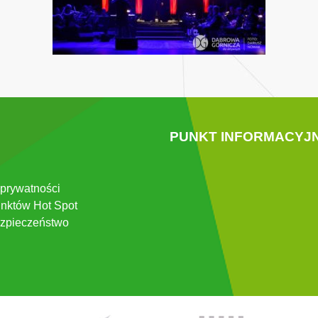
PUNKT INFORMACYJ
 prywatności
nktów Hot Spot
zpieczeństwo