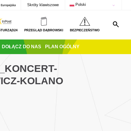
Polski
Skróty klawiszowe
STURZĄD24
PRZEGLĄD DĄBROWSKI
BEZPIECZEŃSTWO
DOŁĄCZ DO NAS
PLAN OGÓLNY
Z_KONCERT-
ICZ-KOLANO