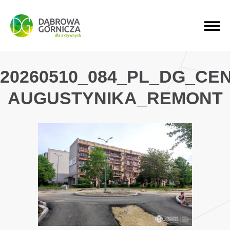
PRZEJDŹ DO MENU GŁÓWNEGO
PRZEJDŹ DO WYSZUKIWARKI
PRZEJDŹ DO TREŚCI
20260510_084_PL_DG_CE
AUGUSTYNIKA_REMONT