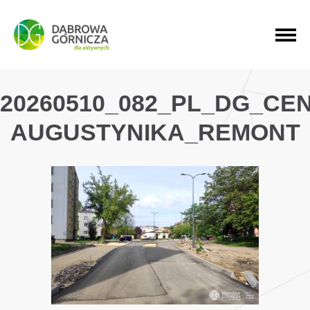
PRZEJDŹ DO MENU GŁÓWNEGO
PRZEJDŹ DO WYSZUKIWARKI
PRZEJDŹ DO TREŚCI
20260510_082_PL_DG_CE
AUGUSTYNIKA_REMONT