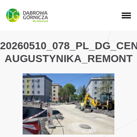
PRZEJDŹ DO MENU GŁÓWNEGO
PRZEJDŹ DO WYSZUKIWARKI
PRZEJDŹ DO TREŚCI
20260510_078_PL_DG_CE
AUGUSTYNIKA_REMONT