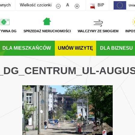
Zmniejsz rozmiar czcionki
Zwiększ rozmiar czcionki
awnych
Wielkość czcionki
A
BIP
TYWNA DG
SPRZEDAŻ NIERUCHOMOŚCI
WALCZYMY ZE SMOGIEM
INPO
DLA MIESZKAŃCÓW
UMÓW WIZYTĘ
DLA BIZNESU
PL_DG_CENTRUM_UL-AUGU