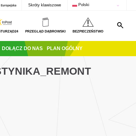
Polski
Skróty klawiszowe
STURZĄD24
PRZEGLĄD DĄBROWSKI
BEZPIECZEŃSTWO
DOŁĄCZ DO NAS
PLAN OGÓLNY
STYNIKA_REMONT