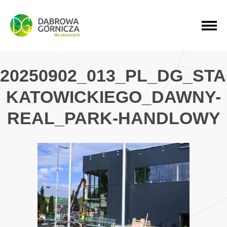
PRZEJDŹ DO MENU GŁÓWNEGO
PRZEJDŹ DO WYSZUKIWARKI
PRZEJDŹ DO TREŚCI
20250902_013_PL_DG_ST
KATOWICKIEGO_DAWNY-
REAL_PARK-HANDLOWY