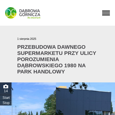
PRZEJDŹ DO MENU GŁÓWNEGO
PRZEJDŹ DO WYSZUKIWARKI
PRZEJDŹ DO TREŚCI
1 sierpnia 2025
PRZEBUDOWA DAWNEGO
SUPERMARKETU PRZY ULICY
POROZUMIENIA
DĄBROWSKIEGO 1980 NA
PARK HANDLOWY
14
Start
Stop