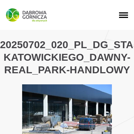
PRZEJDŹ DO MENU GŁÓWNEGO
PRZEJDŹ DO WYSZUKIWARKI
PRZEJDŹ DO TREŚCI
20250702_020_PL_DG_ST
KATOWICKIEGO_DAWNY-
REAL_PARK-HANDLOWY