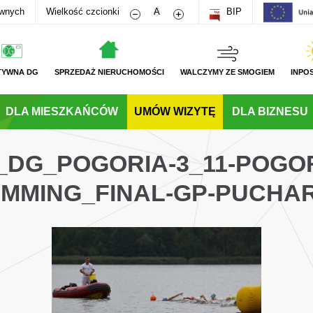
Zmniejsz rozmiar czcionki
Zwiększ rozmiar czcionki
awnych
Wielkość czcionki
A
BIP
TYWNA DG
SPRZEDAŻ NIERUCHOMOŚCI
WALCZYMY ZE SMOGIEM
INPO
DLA MIESZKAŃCÓW
UMÓW WIZYTĘ
DLA BIZNESU
L_DG_POGORIA-3_11-POGO
IMMING_FINAL-GP-PUCHAR