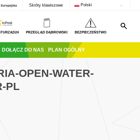
Polski
Skróty klawiszowe
STURZĄD24
PRZEGLĄD DĄBROWSKI
BEZPIECZEŃSTWO
DOŁĄCZ DO NAS
PLAN OGÓLNY
RIA-OPEN-WATER-
-PL