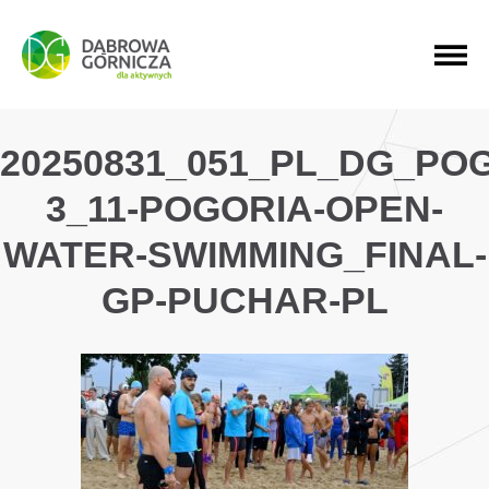
PRZEJDŹ DO MENU GŁÓWNEGO
PRZEJDŹ DO WYSZUKIWARKI
PRZEJDŹ DO TREŚCI
20250831_051_PL_DG_PO
3_11-POGORIA-OPEN-
WATER-SWIMMING_FINAL-
GP-PUCHAR-PL