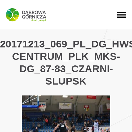
PRZEJDŹ DO MENU GŁÓWNEGO
PRZEJDŹ DO WYSZUKIWARKI
PRZEJDŹ DO TREŚCI
20171213_069_PL_DG_HW
CENTRUM_PLK_MKS-
DG_87-83_CZARNI-
SLUPSK