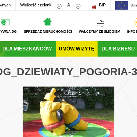
Zmniejsz rozmiar czcionki
Zwiększ rozmiar czcionki
awnych
Wielkość czcionki
A
BIP
TYWNA DG
SPRZEDAŻ NIERUCHOMOŚCI
WALCZYMY ZE SMOGIEM
INPO
DLA MIESZKAŃCÓW
UMÓW WIZYTĘ
DLA BIZNESU
_DG_DZIEWIATY_POGORIA-3