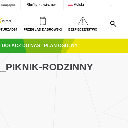
Polski
Skróty klawiszowe
STURZĄD24
PRZEGLĄD DĄBROWSKI
BEZPIECZEŃSTWO
DOŁĄCZ DO NAS
PLAN OGÓLNY
_PIKNIK-RODZINNY