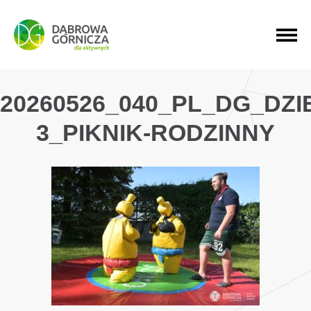
PRZEJDŹ DO MENU GŁÓWNEGO
PRZEJDŹ DO WYSZUKIWARKI
PRZEJDŹ DO TREŚCI
20260526_040_PL_DG_DZ
3_PIKNIK-RODZINNY