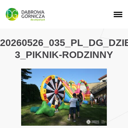
PRZEJDŹ DO MENU GŁÓWNEGO
PRZEJDŹ DO WYSZUKIWARKI
PRZEJDŹ DO TREŚCI
20260526_035_PL_DG_DZ
3_PIKNIK-RODZINNY