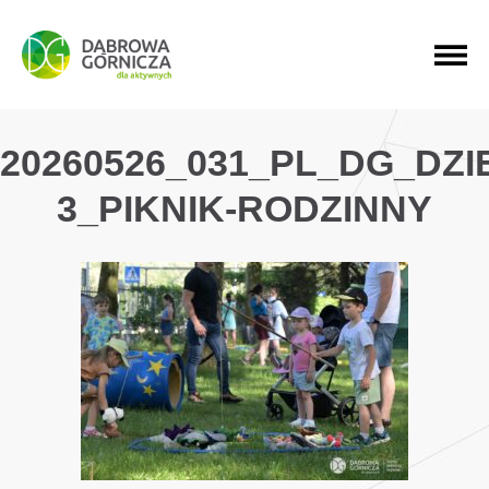
PRZEJDŹ DO MENU GŁÓWNEGO
PRZEJDŹ DO WYSZUKIWARKI
PRZEJDŹ DO TREŚCI
20260526_031_PL_DG_DZ
3_PIKNIK-RODZINNY