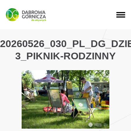
PRZEJDŹ DO MENU GŁÓWNEGO
PRZEJDŹ DO WYSZUKIWARKI
PRZEJDŹ DO TREŚCI
20260526_030_PL_DG_DZ
3_PIKNIK-RODZINNY