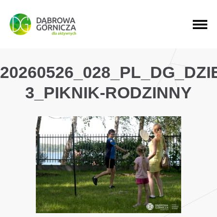
PRZEJDŹ DO MENU GŁÓWNEGO
PRZEJDŹ DO WYSZUKIWARKI
PRZEJDŹ DO TREŚCI
20260526_028_PL_DG_DZ
3_PIKNIK-RODZINNY