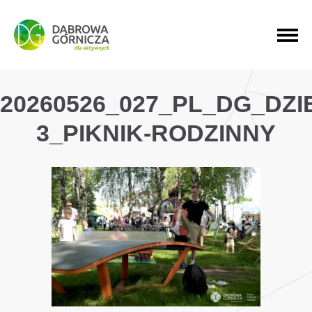
PRZEJDŹ DO MENU GŁÓWNEGO
PRZEJDŹ DO WYSZUKIWARKI
PRZEJDŹ DO TREŚCI
20260526_027_PL_DG_DZ
3_PIKNIK-RODZINNY