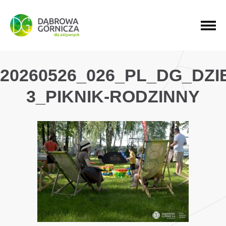
PRZEJDŹ DO MENU GŁÓWNEGO
PRZEJDŹ DO WYSZUKIWARKI
PRZEJDŹ DO TREŚCI
20260526_026_PL_DG_DZ
3_PIKNIK-RODZINNY