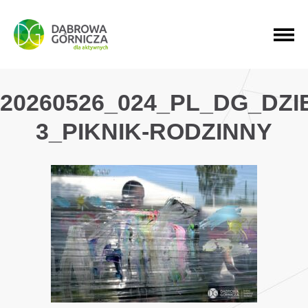
PRZEJDŹ DO MENU GŁÓWNEGO
PRZEJDŹ DO WYSZUKIWARKI
PRZEJDŹ DO TREŚCI
20260526_024_PL_DG_DZ
3_PIKNIK-RODZINNY