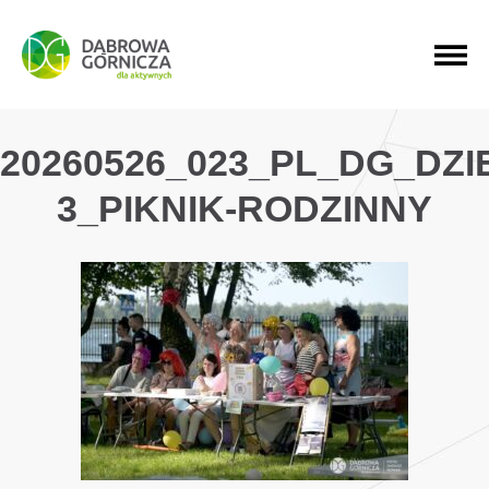
PRZEJDŹ DO MENU GŁÓWNEGO
PRZEJDŹ DO WYSZUKIWARKI
PRZEJDŹ DO TREŚCI
20260526_023_PL_DG_DZ
3_PIKNIK-RODZINNY