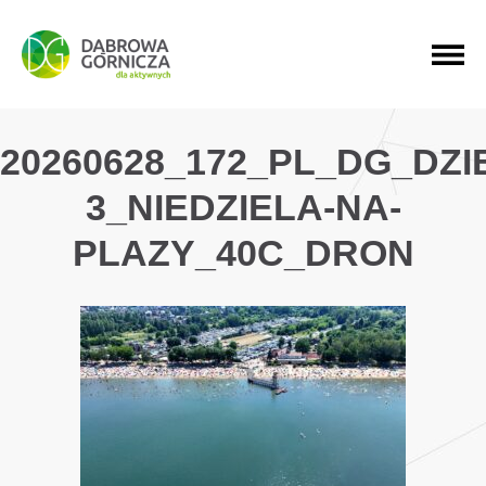
PRZEJDŹ DO MENU GŁÓWNEGO
PRZEJDŹ DO WYSZUKIWARKI
PRZEJDŹ DO TREŚCI
20260628_172_PL_DG_DZ
3_NIEDZIELA-NA-
PLAZY_40C_DRON