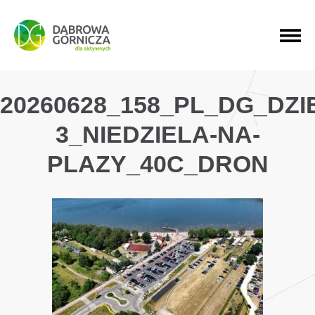
PRZEJDŹ DO MENU GŁÓWNEGO
PRZEJDŹ DO WYSZUKIWARKI
PRZEJDŹ DO TREŚCI
20260628_158_PL_DG_DZ
3_NIEDZIELA-NA-
PLAZY_40C_DRON