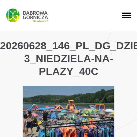
PRZEJDŹ DO MENU GŁÓWNEGO
PRZEJDŹ DO WYSZUKIWARKI
PRZEJDŹ DO TREŚCI
20260628_146_PL_DG_DZ
3_NIEDZIELA-NA-
PLAZY_40C