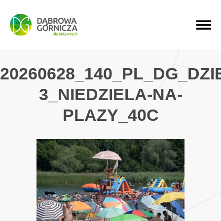
PRZEJDŹ DO MENU GŁÓWNEGO
PRZEJDŹ DO WYSZUKIWARKI
PRZEJDŹ DO TREŚCI
20260628_140_PL_DG_DZ
3_NIEDZIELA-NA-
PLAZY_40C