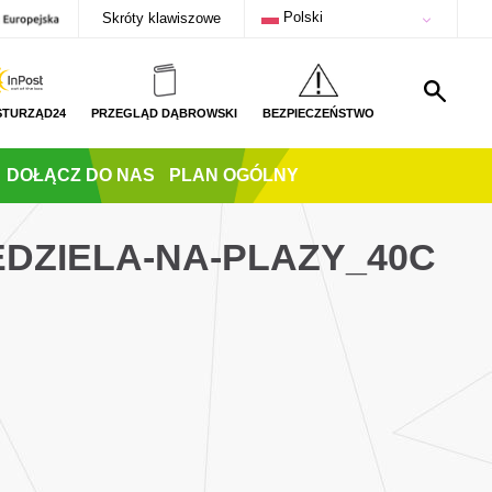
Polski
Skróty klawiszowe
STURZĄD24
PRZEGLĄD DĄBROWSKI
BEZPIECZEŃSTWO
DOŁĄCZ DO NAS
PLAN OGÓLNY
EDZIELA-NA-PLAZY_40C