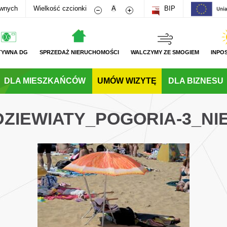
Zmniejsz rozmiar czcionki
Zwiększ rozmiar czcionki
awnych
Wielkość czcionki
A
BIP
TYWNA DG
SPRZEDAŻ NIERUCHOMOŚCI
WALCZYMY ZE SMOGIEM
INPO
DLA MIESZKAŃCÓW
UMÓW WIZYTĘ
DLA BIZNESU
DZIEWIATY_POGORIA-3_NI