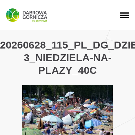
PRZEJDŹ DO MENU GŁÓWNEGO
PRZEJDŹ DO WYSZUKIWARKI
PRZEJDŹ DO TREŚCI
20260628_115_PL_DG_DZI
3_NIEDZIELA-NA-
PLAZY_40C