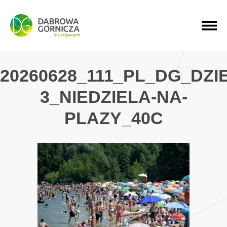
PRZEJDŹ DO MENU GŁÓWNEGO
PRZEJDŹ DO WYSZUKIWARKI
PRZEJDŹ DO TREŚCI
20260628_111_PL_DG_DZI
3_NIEDZIELA-NA-
PLAZY_40C