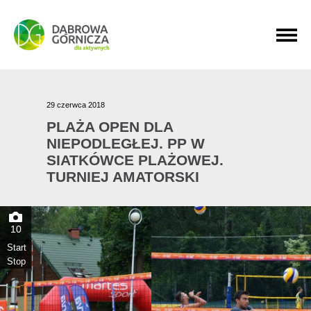
PRZEJDŹ DO MENU GŁÓWNEGO
PRZEJDŹ DO WYSZUKIWARKI
PRZEJDŹ DO TREŚCI
29 czerwca 2018
PLAŻA OPEN DLA
NIEPODLEGŁEJ. PP W
SIATKÓWCE PLAŻOWEJ.
TURNIEJ AMATORSKI
10
Start
Stop